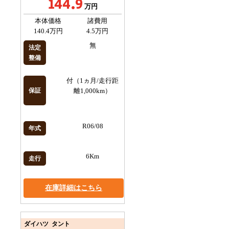
144.9
万円
本体価格
諸費用
140.4万円
4.5万円
無
法定
整備
付（1ヵ月/走行距
保証
離1,000km）
R06/08
年式
6Km
走行
在庫詳細はこちら
ダイハツ タント