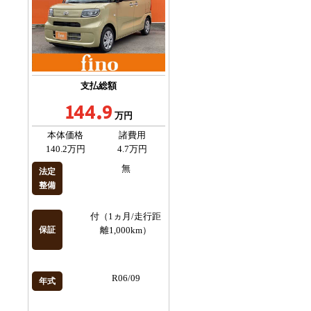
支払総額
144.9
万円
本体価格
諸費用
140.2万円
4.7万円
無
法定
整備
付（1ヵ月/走行距
保証
離1,000km）
R06/09
年式