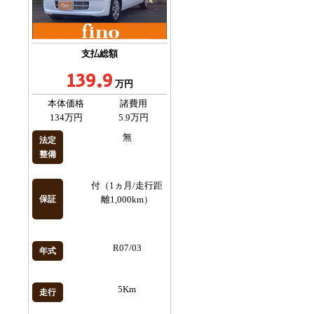
支払総額
139.9
万円
本体価格
諸費用
134万円
5.9万円
無
法定
整備
付（1ヵ月/走行距
保証
離1,000km）
R07/03
年式
5Km
走行