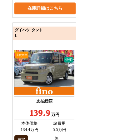
在庫詳細はこちら
ダイハツ タント
L
未使用車
4WD
支払総額
139.9
万円
本体価格
諸費用
134.4万円
5.5万円
無
法定