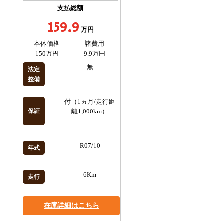
支払総額
159.9
万円
本体価格
諸費用
150万円
9.9万円
無
法定
整備
付（1ヵ月/走行距
保証
離1,000km）
R07/10
年式
6Km
走行
在庫詳細はこちら