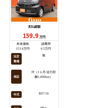
支払総額
159.9
万円
本体価格
諸費用
153.4万円
6.5万円
無
法定
整備
付（1ヵ月/走行距
保証
離1,000km）
R07/10
年式
6Km