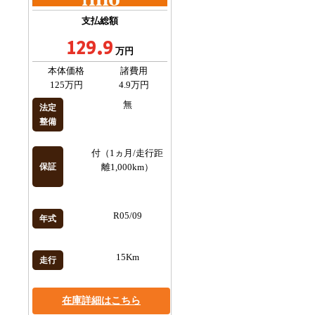
支払総額
129.9
万円
本体価格
諸費用
125万円
4.9万円
無
法定
整備
付（1ヵ月/走行距
保証
離1,000km）
R05/09
年式
15Km
走行
在庫詳細はこちら