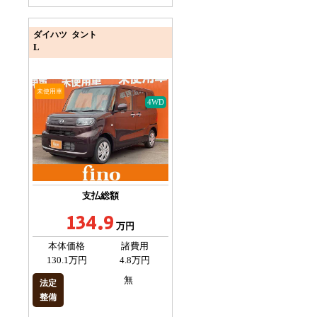
ダイハツ タント
L
未使用車
4WD
支払総額
134.9
万円
本体価格
諸費用
130.1万円
4.8万円
無
法定
整備