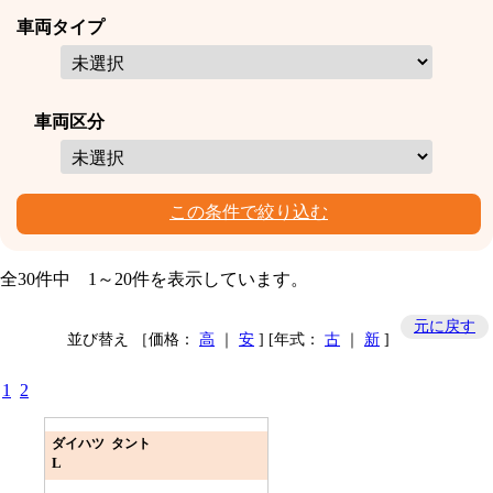
車両タイプ
車両区分
この条件で絞り込む
全
30
件中 1～20件を表示しています。
元に戻す
並び替え ［価格：
高
｜
安
] [年式：
古
｜
新
]
1
2
ダイハツ タント
L