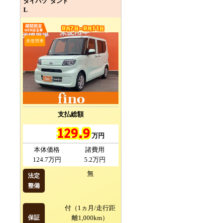
ダイハツ タント
L
8
7
8
11
月
日～
月
日
未使用車
支払総額
129.9
万円
本体価格
諸費用
124.7万円
5.2万円
無
法定
整備
付（1ヵ月/走行距
保証
離1,000km）