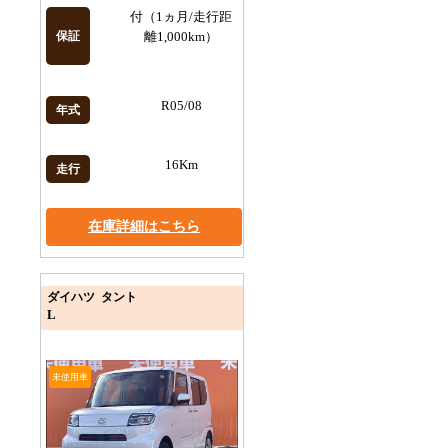
付（1ヵ月/走行距
保証
離1,000km）
R05/08
年式
16Km
走行
在庫詳細はこちら
ダイハツ タント
L
未使用車