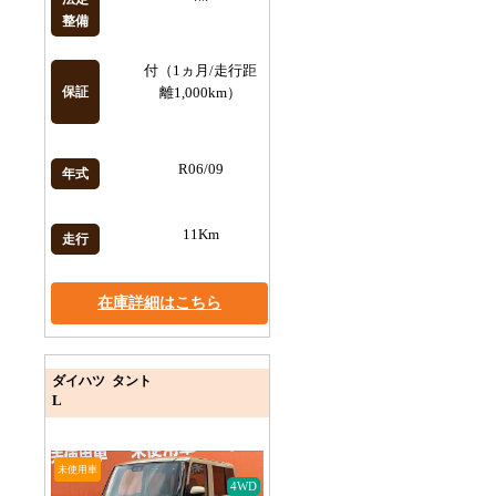
整備
付（1ヵ月/走行距
保証
離1,000km）
R06/09
年式
11Km
走行
在庫詳細はこちら
ダイハツ タント
L
未使用車
4WD