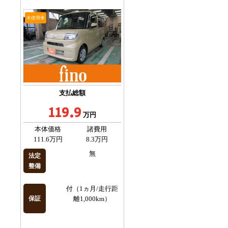
未使用車
支払総額
119.9
万円
本体価格
諸費用
111.6万円
8.3万円
無
法定
整備
付（1ヵ月/走行距
保証
離1,000km）