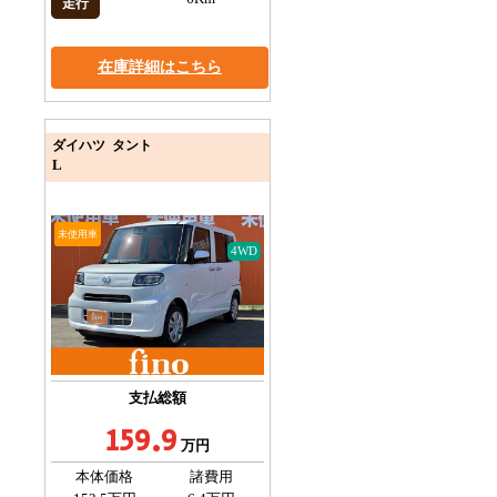
走行
在庫詳細はこちら
ダイハツ タント
L
未使用車
4WD
支払総額
159.9
万円
本体価格
諸費用