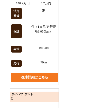
140.2万円
4.7万円
無
法定
整備
付（1ヵ月/走行距
保証
離1,000km）
R06/09
年式
7Km
走行
在庫詳細はこちら
ダイハツ タント
L