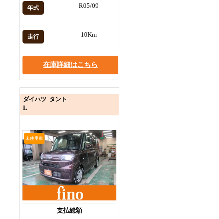
R05/09
年式
10Km
走行
在庫詳細はこちら
ダイハツ タント
L
未使用車
支払総額