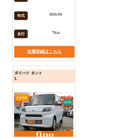
R06/09
年式
7Km
走行
在庫詳細はこちら
ダイハツ タント
L
未使用車
4WD