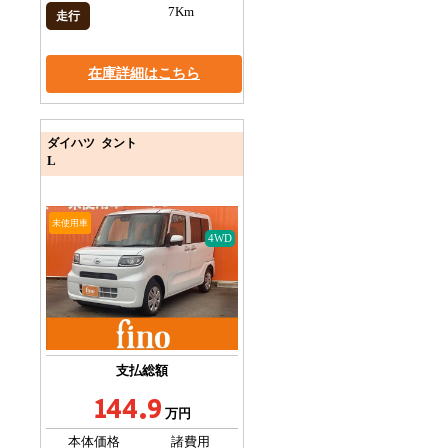
7Km
走行
在庫詳細はこちら
ダイハツ タント
L
未使用車
4WD
支払総額
144.9
万円
本体価格
諸費用