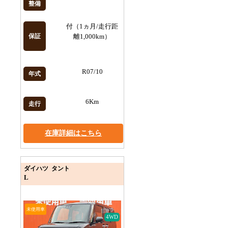
整備
付（1ヵ月/走行距
保証
離1,000km）
R07/10
年式
6Km
走行
在庫詳細はこちら
ダイハツ タント
L
未使用車
4WD