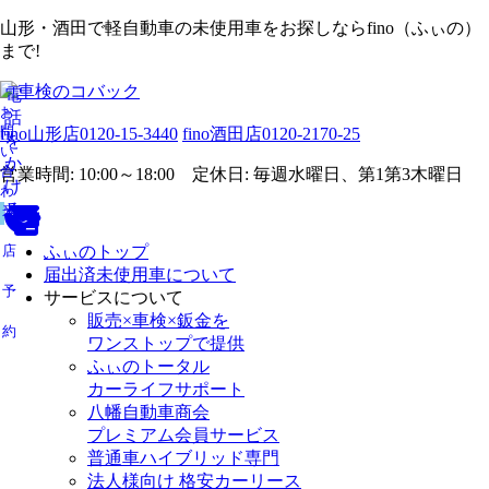
山形・酒田で軽自動車の未使用車をお探しならfino（ふぃの）
まで!
電
お
話
問
fino山形店
0120-15-3440
fino酒田店
0120-2170-25
を
い
か
合
営業時間: 10:00～18:00 定休日: 毎週水曜日、第1第3木曜日
け
わ
る
せ
来
店
ふぃのトップ
届出済未使用車について
予
サービスについて
販売×車検×鈑金を
約
ワンストップで提供
ふぃのトータル
カーライフサポート
八幡自動車商会
プレミアム会員サービス
普通車ハイブリッド専門
法人様向け 格安カーリース