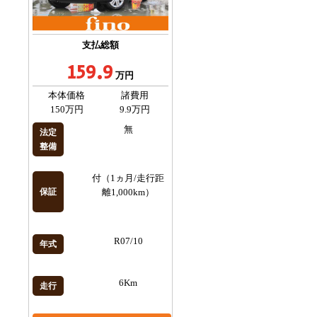
支払総額
159.9
万円
本体価格
諸費用
150万円
9.9万円
無
法定
整備
付（1ヵ月/走行距
保証
離1,000km）
R07/10
年式
6Km
走行