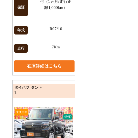
付（1ヵ月/走行距
保証
離1,000km）
R07/10
年式
7Km
走行
在庫詳細はこちら
ダイハツ タント
L
未使用車
4WD