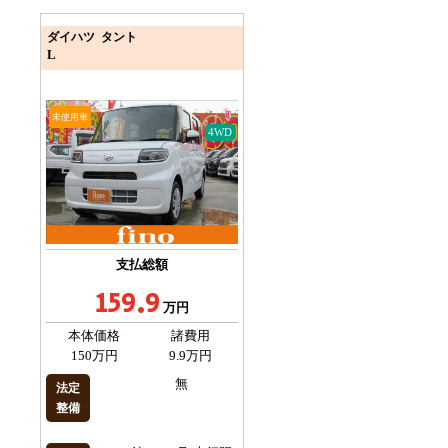
ダイハツ タント
L
未使用車
4WD
支払総額
159.9
万円
本体価格
諸費用
150万円
9.9万円
無
法定
整備