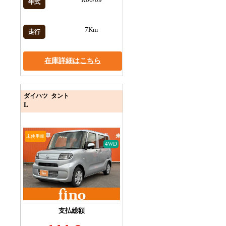
年式
7Km
走行
在庫詳細はこちら
ダイハツ タント
L
未使用車
4WD
支払総額