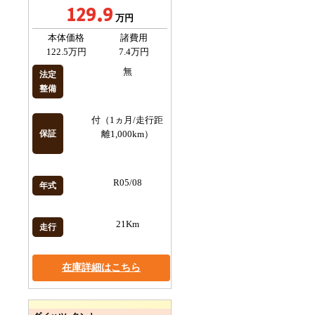
129.9
万円
本体価格
諸費用
122.5万円
7.4万円
無
法定
整備
付（1ヵ月/走行距
保証
離1,000km）
R05/08
年式
21Km
走行
在庫詳細はこちら