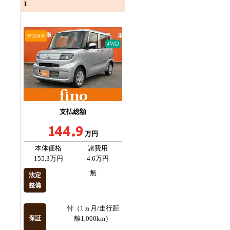
L
未使用車
4WD
支払総額
144.9
万円
本体価格
諸費用
155.3万円
4.6万円
無
法定
整備
付（1ヵ月/走行距
保証
離1,000km）