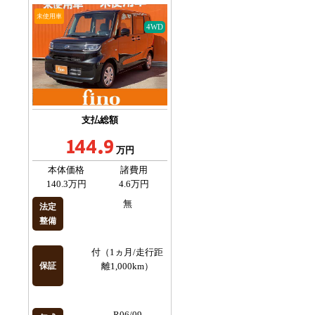
未使用車
4WD
支払総額
144.9
万円
本体価格
諸費用
140.3万円
4.6万円
無
法定
整備
付（1ヵ月/走行距
保証
離1,000km）
R06/09