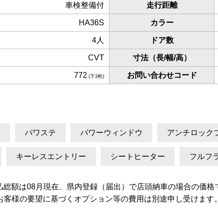
車検整備付
走行距離
HA36S
カラー
4人
ドア数
CVT
寸法（長/幅/高）
772
お問い合わせコード
(下3桁)
ン
パワステ
パワーウィンドウ
アンチロック
キーレスエントリー
シートヒーター
フルフ
払総額は08月現在、県内登録（届出）で店頭納車の場合の価格
お客様の要望に基づくオプション等の費用は別途申し受けます