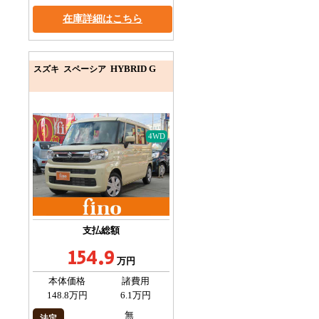
在庫詳細はこちら
HYBRID G
スズキ スペーシア
4WD
支払総額
154.9
万円
本体価格
諸費用
148.8万円
6.1万円
無
法定