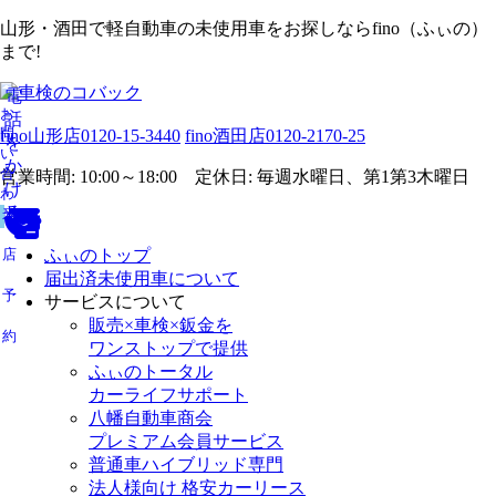
山形・酒田で軽自動車の未使用車をお探しならfino（ふぃの）
まで!
電
お
話
問
fino山形店
0120-15-3440
fino酒田店
0120-2170-25
を
い
か
合
営業時間: 10:00～18:00 定休日: 毎週水曜日、第1第3木曜日
け
わ
る
せ
来
店
ふぃのトップ
届出済未使用車について
予
サービスについて
販売×車検×鈑金を
約
ワンストップで提供
ふぃのトータル
カーライフサポート
八幡自動車商会
プレミアム会員サービス
普通車ハイブリッド専門
法人様向け 格安カーリース