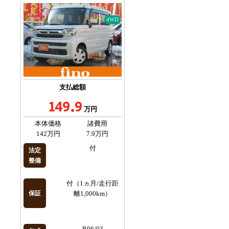
4WD
支払総額
149.9
万円
本体価格
諸費用
142万円
7.9万円
付
法定
整備
付（1ヵ月/走行距
保証
離1,000km）
R06/03