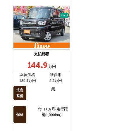
4WD
支払総額
144.9
万円
本体価格
諸費用
139.4万円
5.5万円
無
法定
整備
付（1ヵ月/走行距
保証
離1,000km）