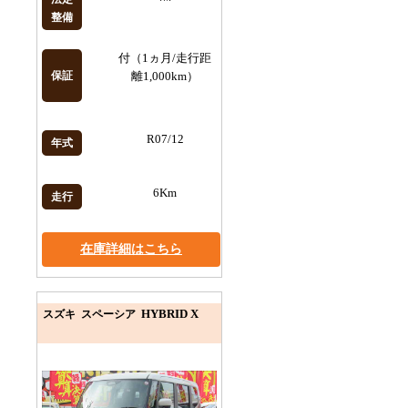
整備
付（1ヵ月/走行距
保証
離1,000km）
R07/12
年式
6Km
走行
在庫詳細はこちら
HYBRID X
スズキ スペーシア