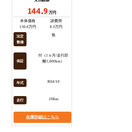
144.9
万円
本体価格
諸費用
136.6万円
8.3万円
無
法定
整備
付（1ヵ月/走行距
保証
離1,000km）
R04/10
年式
10Km
走行
在庫詳細はこちら