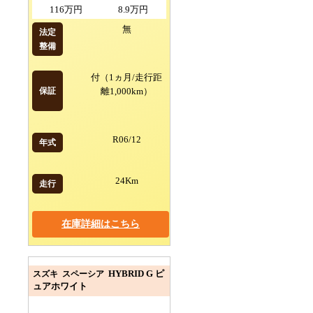
116万円
8.9万円
無
法定
整備
付（1ヵ月/走行距
保証
離1,000km）
R06/12
年式
24Km
走行
在庫詳細はこちら
HYBRID G ピ
スズキ スペーシア
ュアホワイト