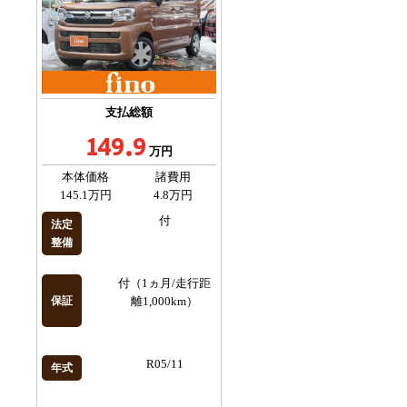
支払総額
149.9
万円
本体価格
諸費用
145.1万円
4.8万円
付
法定
整備
付（1ヵ月/走行距
保証
離1,000km）
R05/11
年式