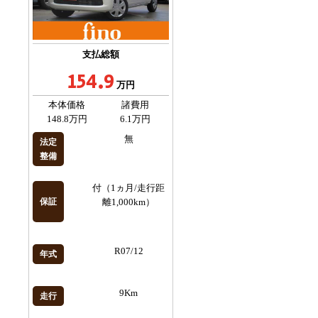
支払総額
154.9
万円
本体価格
諸費用
148.8万円
6.1万円
無
法定
整備
付（1ヵ月/走行距
保証
離1,000km）
R07/12
年式
9Km
走行