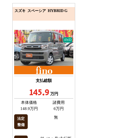
HYBRID G
スズキ スペーシア
4WD
支払総額
145.9
万円
本体価格
諸費用
148.9万円
6万円
無
法定
整備