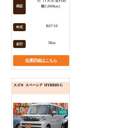
付（1ヵ月/走行距
保証
離1,000km）
R07/10
年式
5Km
走行
在庫詳細はこちら
HYBRID G
スズキ スペーシア
4WD