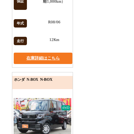
保証
離1,000km）
R08/06
年式
12Km
走行
在庫詳細はこちら
N-BOX
ホンダ N-BOX
4WD