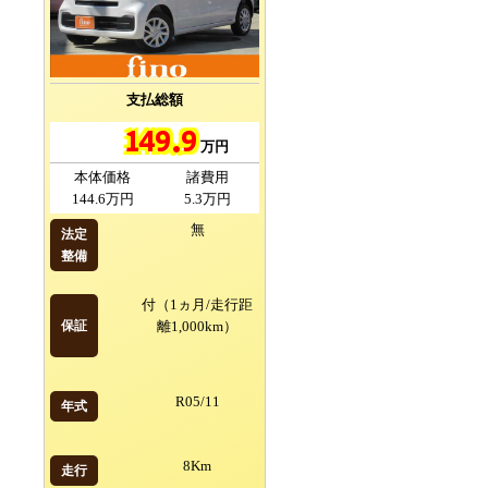
支払総額
149.9
万円
本体価格
諸費用
144.6万円
5.3万円
無
法定
整備
付（1ヵ月/走行距
保証
離1,000km）
R05/11
年式
8Km
走行