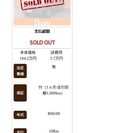
支払総額
SOLD OUT
本体価格
諸費用
194.2万円
5.7万円
無
法定
整備
付（1ヵ月/走行距
保証
離1,000km）
R06/09
年式
10Km
走行