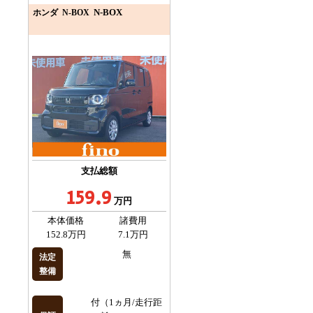
N-BOX
ホンダ N-BOX
支払総額
159.9
万円
本体価格
諸費用
152.8万円
7.1万円
無
法定
整備
付（1ヵ月/走行距