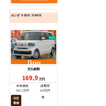
N-BOX
ホンダ N-BOX
4WD
支払総額
169.9
万円
本体価格
諸費用
163.1万円
6.8万円
無
法定
整備