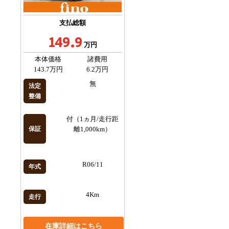
支払総額
149.9
万円
本体価格
諸費用
143.7万円
6.2万円
無
法定
整備
付（1ヵ月/走行距
保証
離1,000km）
R06/11
年式
4Km
走行
在庫詳細はこちら