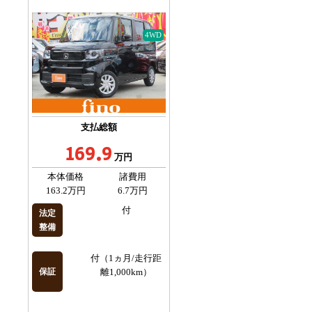
4WD
支払総額
169.9
万円
本体価格
諸費用
163.2万円
6.7万円
付
法定
整備
付（1ヵ月/走行距
保証
離1,000km）