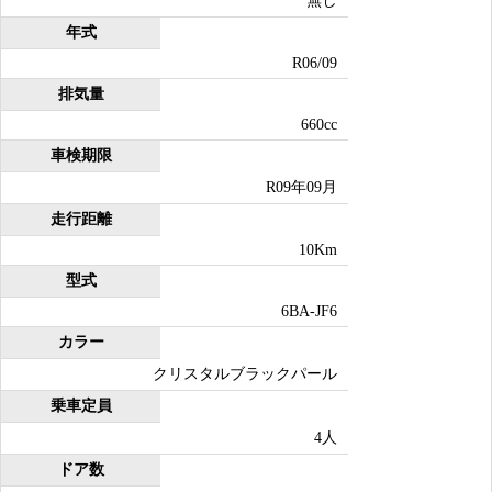
無し
年式
R06/09
排気量
660cc
車検期限
R09年09月
走行距離
10Km
型式
6BA-JF6
カラー
クリスタルブラックパール
乗車定員
4人
ドア数