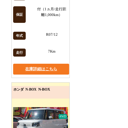
付（1ヵ月/走行距
保証
離1,000km）
R07/12
年式
7Km
走行
在庫詳細はこちら
N-BOX
ホンダ N-BOX
4WD