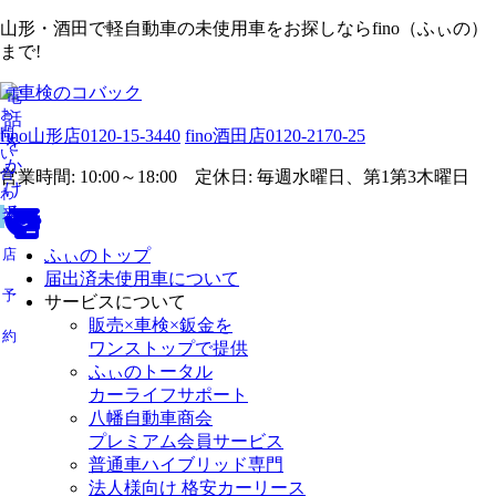
山形・酒田で軽自動車の未使用車をお探しならfino（ふぃの）
まで!
電
お
話
問
fino山形店
0120-15-3440
fino酒田店
0120-2170-25
を
い
か
合
営業時間: 10:00～18:00 定休日: 毎週水曜日、第1第3木曜日
け
わ
る
せ
来
店
ふぃのトップ
届出済未使用車について
予
サービスについて
販売×車検×鈑金を
約
ワンストップで提供
ふぃのトータル
カーライフサポート
八幡自動車商会
プレミアム会員サービス
普通車ハイブリッド専門
法人様向け 格安カーリース