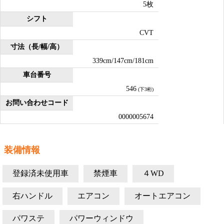
5枚
シフト
CVT
寸法（長/幅/高）
339cm/147cm/181cm
車台番号
546
(下3桁)
お問い合わせコード
0000005674
装備情報
登録済未使用車
禁煙車
４WD
右ハンドル
エアコン
オートエアコン
パワステ
パワーウィンドウ