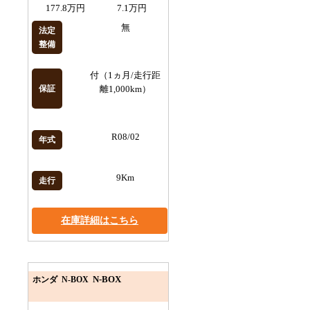
177.8万円
7.1万円
無
法定
整備
付（1ヵ月/走行距
保証
離1,000km）
R08/02
年式
9Km
走行
在庫詳細はこちら
N-BOX
ホンダ N-BOX