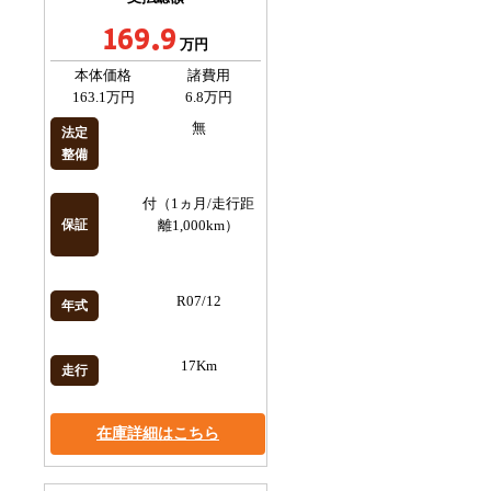
169.9
万円
本体価格
諸費用
163.1万円
6.8万円
無
法定
整備
付（1ヵ月/走行距
保証
離1,000km）
R07/12
年式
17Km
走行
在庫詳細はこちら