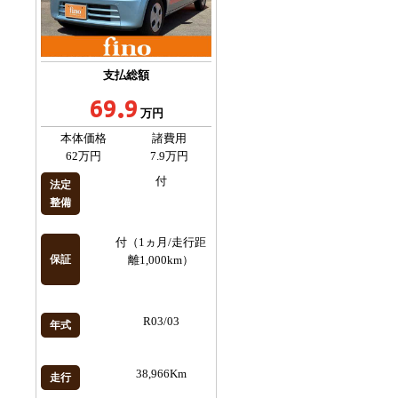
支払総額
69.9
万円
本体価格
諸費用
62万円
7.9万円
付
法定
整備
付（1ヵ月/走行距
保証
離1,000km）
R03/03
年式
38,966Km
走行