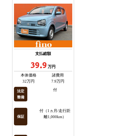
支払総額
39.9
万円
本体価格
諸費用
32万円
7.9万円
付
法定
整備
付（1ヵ月/走行距
保証
離1,000km）