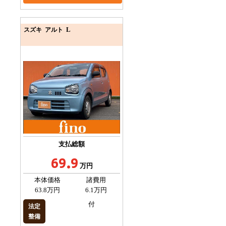
L
スズキ アルト
支払総額
69.9
万円
本体価格
諸費用
63.8万円
6.1万円
付
法定
整備