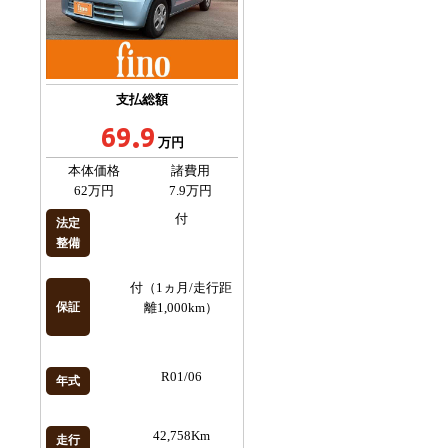
支払総額
69.9
万円
本体価格
諸費用
62万円
7.9万円
付
法定
整備
付（1ヵ月/走行距
保証
離1,000km）
R01/06
年式
42,758Km
走行