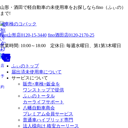
山形・酒田で軽自動車の未使用車をお探しならfino（ふぃの）
まで!
電
お
話
問
fino山形店
0120-15-3440
fino酒田店
0120-2170-25
を
い
か
合
営業時間: 10:00～18:00 定休日: 毎週水曜日、第1第3木曜日
け
わ
る
せ
来
店
ふぃのトップ
届出済未使用車について
予
サービスについて
販売×車検×鈑金を
約
ワンストップで提供
ふぃのトータル
カーライフサポート
八幡自動車商会
プレミアム会員サービス
普通車ハイブリッド専門
法人様向け 格安カーリース