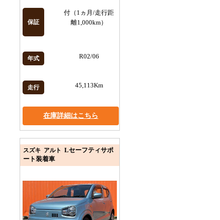
付（1ヵ月/走行距
保証
離1,000km）
R02/06
年式
45,113Km
走行
在庫詳細はこちら
Lセーフティサポ
スズキ アルト
ート装着車