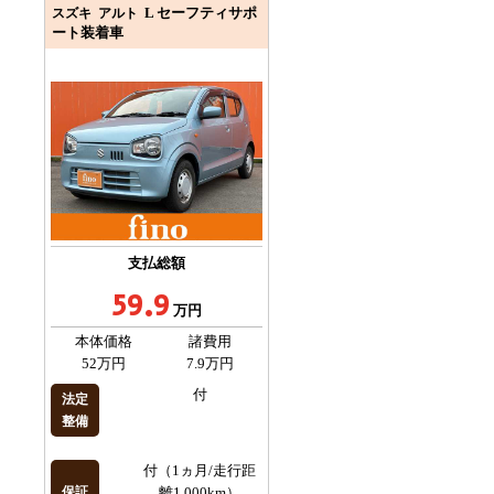
L セーフティサポ
スズキ アルト
ート装着車
支払総額
59.9
万円
本体価格
諸費用
52万円
7.9万円
付
法定
整備
付（1ヵ月/走行距
保証
離1,000km）