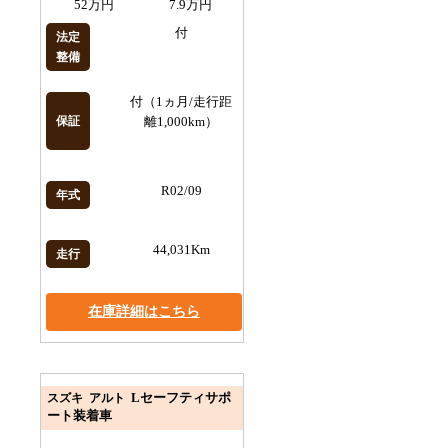
52万円
7.9万円
付
法定
整備
付（1ヵ月/走行距
保証
離1,000km）
R02/09
年式
44,031Km
走行
在庫詳細はこちら
Lセーフティサポ
スズキ アルト
ート装着車