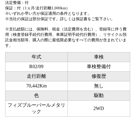
法定整備：付
保証：付（1ヵ月/走行距離1,000km）
※いずれか早い方が保証適用の条件となります。
※当社の保証は部分保証です。詳しくは保証書をご覧下さい。
※支払総額には、保険料、税金（法定費用を含む）、登録等に伴う費
用（検査登録手続代行費用、車庫証明手続代行費用）、リサイクル預
託金相当額等、購入の際に最低限必要なすべての費用が含まれていま
す。
年式
車検
R02/09
車検整備付
走行距離
修復歴
70,442Km
無し
色
駆動
フィズブルーパールメタリ
2WD
ック