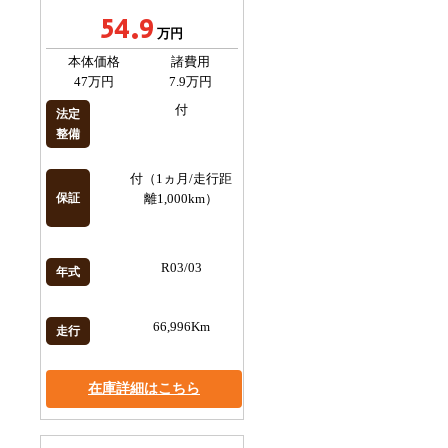
54.9
万円
本体価格
諸費用
47万円
7.9万円
付
法定
整備
付（1ヵ月/走行距
保証
離1,000km）
R03/03
年式
66,996Km
走行
在庫詳細はこちら