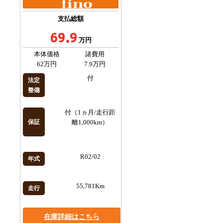
支払総額
69.9
万円
本体価格
諸費用
62万円
7.9万円
付
法定
整備
付（1ヵ月/走行距
保証
離1,000km）
R02/02
年式
55,781Km
走行
在庫詳細はこちら